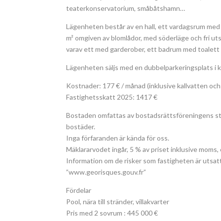
teaterkonservatorium, småbåtshamn…
Lägenheten består av en hall, ett vardagsrum med
m² omgiven av blomlådor, med söderläge och fri uts
varav ett med garderober, ett badrum med toalett 
Lägenheten säljs med en dubbelparkeringsplats i k
Kostnader: 177 € / månad (inklusive kallvatten oc
Fastighetsskatt 2025: 1417 €
Bostaden omfattas av bostadsrättsföreningens st
bostäder.
Inga förfaranden är kända för oss.
Mäklararvodet ingår, 5 % av priset inklusive moms, 
Information om de risker som fastigheten är utsat
”www.georisques.gouv.fr”
Fördelar
Pool, nära till stränder, villakvarter
Pris med 2 sovrum : 445 000 €