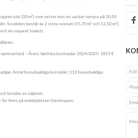
 öppen kök (30 m²) som vetter mot en vacker terrass på 30,50
ikt. Sovdelen består av 2 stora sovrum (15,70 m² och 12,50 m²),
och en separat toalett.
ällaren.
KO
h varmvatten) – Årets faktiska kostnader 2024/2025: 1853 €
adgar. Antal huvudsakliga bostäder: 113 huvudsakliga
och betalas av säljaren.
t för finns på webbplatsen Géorisques: