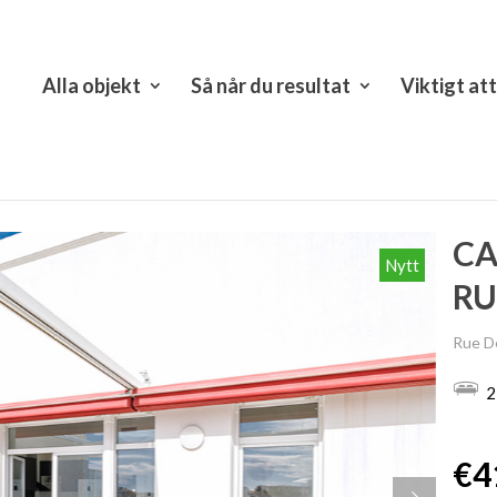
Alla objekt
Så når du resultat
Viktigt at
CA
Nytt
R
Rue D
2
€4