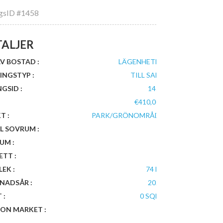
ngsID
#1458
TALJER
V BOSTAD :
LÄGENHETER
INGSTYP :
TILL SALU
NGSID :
1458
€410,000
T :
PARK/GRÖNOMRÅDE
L SOVRUM :
2
UM :
1
ETT :
1
EK :
74 M²
NADSÅR :
2021
 :
0 SQFT
 ON MARKET :
0