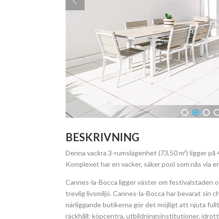
1
2
3
4
BESKRIVNING
Denna vackra 3-rumslägenhet (73,50 m²) ligger på 
Komplexet har en vacker, säker pool som nås via e
Cannes-la-Bocca ligger väster om festivalstaden och
trevlig livsmiljö. Cannes-la-Bocca har bevarat sin
närliggande butikerna gör det möjligt att njuta fullt
räckhåll: köpcentra, utbildningsinstitutioner, idrot