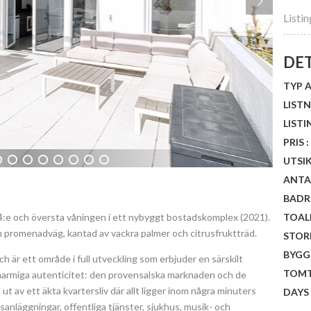
Listi
DE
TYP A
LISTN
LISTI
PRIS :
UTSIK
5
6
7
8
9
10
11
ANTA
BADR
4:e och översta våningen i ett nybyggt bostadskomplex (2021).
TOAL
n promenadväg, kantad av vackra palmer och citrusfruktträd.
STORL
BYGG
 är ett område i full utveckling som erbjuder en särskilt
TOMT
 charmiga autenticitet: den provensalska marknaden och de
 ut av ett äkta kvartersliv där allt ligger inom några minuters
DAYS
tsanläggningar, offentliga tjänster, sjukhus, musik- och