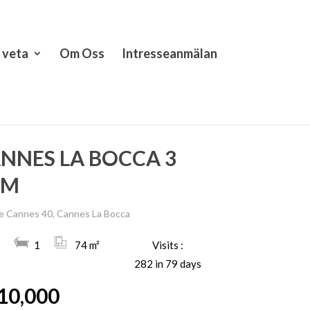
t veta
Om Oss
Intresseanmälan
NNES LA BOCCA 3
UM
e Cannes 40, Cannes La Bocca
1
74 m²
Visits :
282 in 79 days
10,000