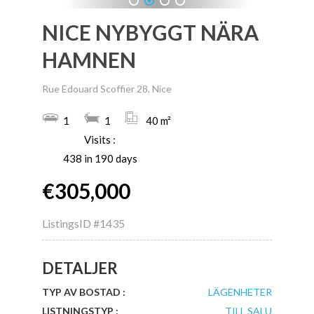
1
2
3
4
NICE NYBYGGT NÄRA
HAMNEN
Rue Edouard Scoffier 28, Nice
1
1
40 m²
Visits :
438 in 190 days
€305,000
ListingsID
#1435
DETALJER
TYP AV BOSTAD :
LÄGENHETER
LISTNINGSTYP :
TILL SALU