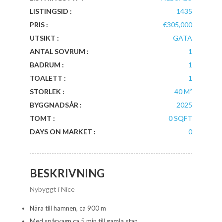
LISTINGSID :
1435
PRIS :
€305,000
UTSIKT :
GATA
ANTAL SOVRUM :
1
BADRUM :
1
TOALETT :
1
STORLEK :
40 M²
BYGGNADSÅR :
2025
TOMT :
0 SQFT
DAYS ON MARKET :
0
BESKRIVNING
Nybyggt i Nice
Nära till hamnen, ca 900 m
Med spårvagn ca 5 min till gamla stan