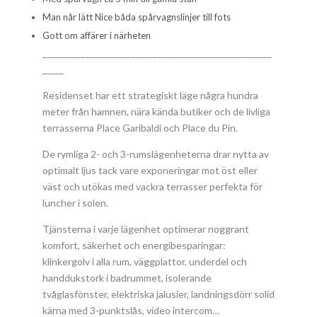
Man når lätt Nice båda spårvagnslinjer till fots
Gott om affärer i närheten
______________________________________________________
_____
Residenset har ett strategiskt läge några hundra
meter från hamnen, nära kända butiker och de livliga
terrasserna Place Garibaldi och Place du Pin.
De rymliga 2- och 3-rumslägenheterna drar nytta av
optimalt ljus tack vare exponeringar mot öst eller
väst och utökas med vackra terrasser perfekta för
luncher i solen.
Tjänsterna i varje lägenhet optimerar noggrant
komfort, säkerhet och energibesparingar:
klinkergolv i alla rum, väggplattor, underdel och
handdukstork i badrummet, isolerande
tvåglasfönster, elektriska jalusier, landningsdörr solid
kärna med 3-punktslås, video intercom…