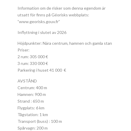
Information om de risker som denna egendom är
utsatt för finns på Géorisks webbplats:
”www.georisks.gouv.fr”
Inflyttning i slutet av 2026
Höjdpunkter: Nära centrum, hamnen och gamla stan
Priser:
2 rum: 305 000 €
3 rum: 330 000 €
Parkering i huset 41 000 €
AVSTÅND
Centrum: 400 m
Hamnen: 900 m
Strand : 650 m
Flygplats: 6 km
Tågstation: 1 km
Transport (buss) : 100 m
Spårvagn: 200 m