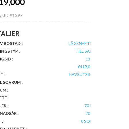
19,000
ngsID
#1397
TALJER
V BOSTAD :
LÄGENHETER
INGSTYP :
TILL SALU
NGSID :
1397
€419,000
T :
HAVSUTSIKT
L SOVRUM :
2
UM :
1
ETT :
1
EK :
70 M²
NADSÅR :
2027
 :
0 SQFT
 ON MARKET :
0