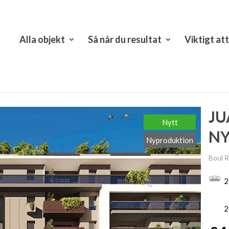
Alla objekt
Så når du resultat
Viktigt at
JU
Nytt
N
Nyproduktion
Boul 
2
2