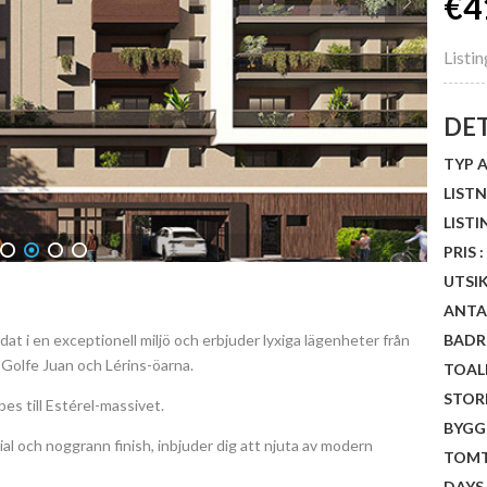
€4
Listi
DE
TYP A
LISTN
LISTI
PRIS :
1
2
3
4
UTSIK
ANTA
ddat i en exceptionell miljö och erbjuder lyxiga lägenheter från
BADR
 Golfe Juan och Lérins-öarna.
TOAL
STORL
es till Estérel-massivet.
BYGG
al och noggrann finish, inbjuder dig att njuta av modern
TOMT
DAYS