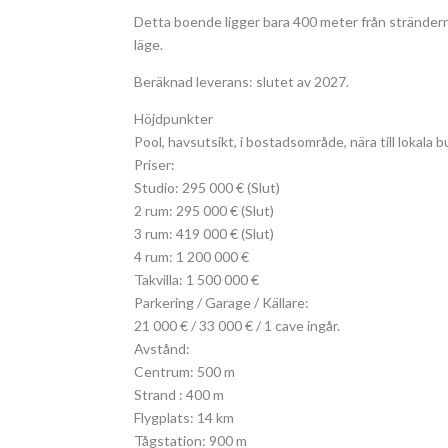
Detta boende ligger bara 400 meter från strändern
läge.
Beräknad leverans: slutet av 2027.
Höjdpunkter
Pool, havsutsikt, i bostadsområde, nära till lokala b
Priser:
Studio: 295 000 € (Slut)
2 rum: 295 000 € (Slut)
3 rum: 419 000 € (Slut)
4 rum: 1 200 000 €
Takvilla: 1 500 000 €
Parkering / Garage / Källare:
21 000 € / 33 000 € / 1 cave ingår.
Avstånd:
Centrum: 500 m
Strand : 400 m
Flygplats: 14 km
Tågstation: 900 m