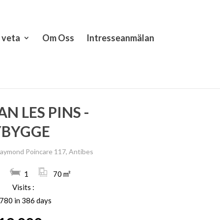
t veta
Om Oss
Intresseanmälan
AN LES PINS -
YBYGGE
Raymond Poincare 117, Antibes
1
70 m²
Visits :
780 in 386 days